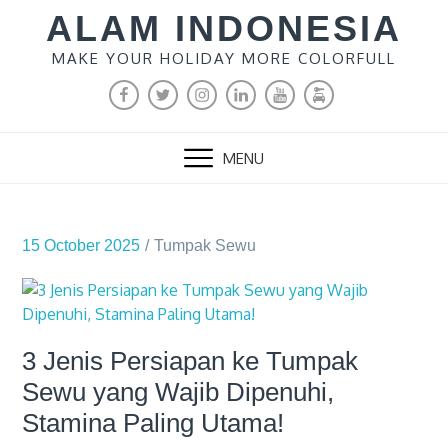
Skip
ALAM INDONESIA
to
MAKE YOUR HOLIDAY MORE COLORFULL
content
FACEBOOK
TWITTER
INSTAGRAM
LINKEDIN
YOUTUBE
MALANG
RENTAL
MENU
15 October 2025
Tumpak Sewu
3 Jenis Persiapan ke Tumpak
Sewu yang Wajib Dipenuhi,
Stamina Paling Utama!