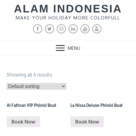
Skip
ALAM INDONESIA
to
MAKE YOUR HOLIDAY MORE COLORFULL
content
FACEBOOK
TWITTER
INSTAGRAM
LINKEDIN
YOUTUBE
MALANG
RENTAL
MENU
Showing all 6 results
Al Fathran VIP Phinisi Boat
La Nissa Deluxe Phinisi Boat
Book Now
Book Now