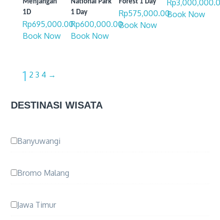
Rp
3,000,000.
Menjangan
National Park
Forest 1 Day
Rp
575,000.00
1D
1 Day
Book Now
Rp
695,000.00
Rp
600,000.00
Book Now
Book Now
Book Now
1
2
3
4
→
DESTINASI WISATA
Banyuwangi
Bromo Malang
Jawa Timur