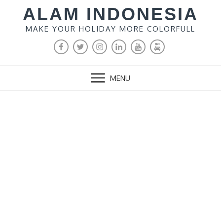
Skip
ALAM INDONESIA
to
MAKE YOUR HOLIDAY MORE COLORFULL
content
FACEBOOK
TWITTER
INSTAGRAM
LINKEDIN
YOUTUBE
MALANG
RENTAL
MENU
PAKET OPEN
TRIP ALAM
INDONESIA