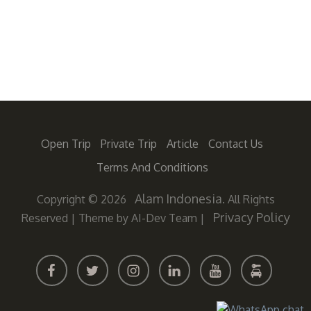
Open Trip
Private Trip
Article
Contact Us
Terms And Conditions
Alam Indonesia
Copyright © 2026
. All Rights
Privacy Policy
Reserved
|
Theme by AI-Dev Team
|
FACEBOOK
TWITTER
INSTAGRAM
LINKEDIN
YOUTUBE
MALAN
RENTA