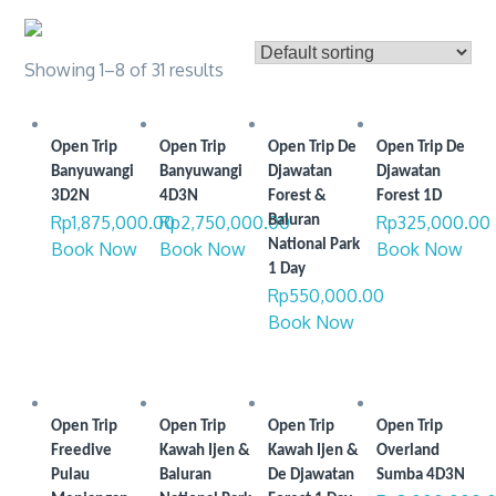
Showing 1–8 of 31 results
Open Trip
Open Trip
Open Trip De
Open Trip De
Banyuwangi
Banyuwangi
Djawatan
Djawatan
3D2N
4D3N
Forest &
Forest 1D
Rp
1,875,000.00
Rp
2,750,000.00
Rp
325,000.00
Baluran
National Park
Book Now
Book Now
Book Now
1 Day
Rp
550,000.00
Book Now
Open Trip
Open Trip
Open Trip
Open Trip
Freedive
Kawah Ijen &
Kawah Ijen &
Overland
Pulau
Baluran
De Djawatan
Sumba 4D3N