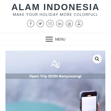
Skip
ALAM INDONESIA
to
MAKE YOUR HOLIDAY MORE COLORFULL
content
FACEBOOK
TWITTER
INSTAGRAM
LINKEDIN
YOUTUBE
MALANG
RENTAL
MENU