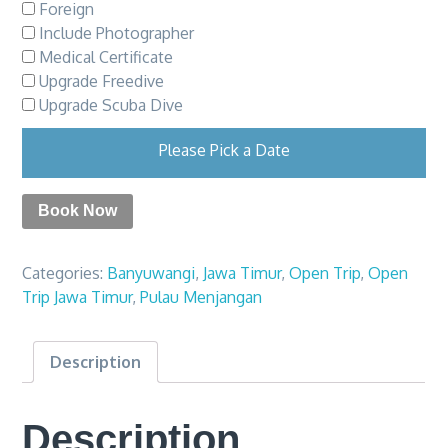
Foreign
Include Photographer
Medical Certificate
Upgrade Freedive
Upgrade Scuba Dive
Please Pick a Date
Book Now
Categories:
Banyuwangi
,
Jawa Timur
,
Open Trip
,
Open
Trip Jawa Timur
,
Pulau Menjangan
Description
Description