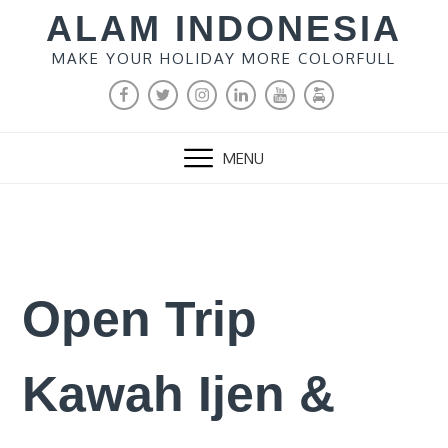
Skip
ALAM INDONESIA
to
MAKE YOUR HOLIDAY MORE COLORFULL
content
FACEBOOK
TWITTER
INSTAGRAM
LINKEDIN
YOUTUBE
MALANG
RENTAL
MENU
Open Trip
Kawah Ijen &