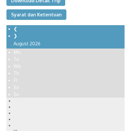
Download Detail Trip
Syarat dan Ketentuan
❮
❯
August
2026
Mo
Tu
We
Th
Fr
Sa
Su