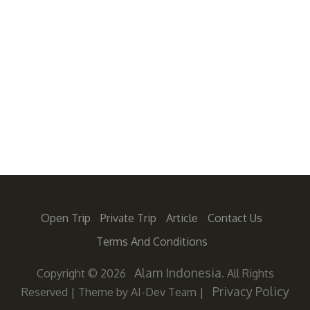
Open Trip
Private Trip
Article
Contact Us
Terms And Conditions
Alam Indonesia
Copyright © 2026
. All Rights
Privacy Policy
Reserved
|
Theme by AI-Dev Team
|