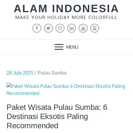
Skip
ALAM INDONESIA
to
MAKE YOUR HOLIDAY MORE COLORFULL
content
FACEBOOK
TWITTER
INSTAGRAM
LINKEDIN
YOUTUBE
MALANG
RENTAL
MENU
28 July 2025
Pulau Sumba
Paket Wisata Pulau Sumba: 6
Destinasi Eksotis Paling
Recommended