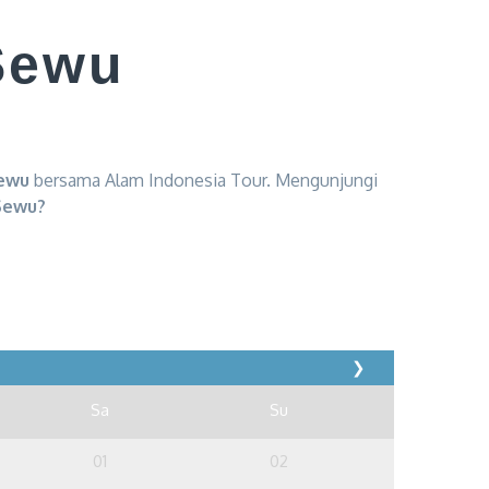
Sewu
Sewu
bersama Alam Indonesia Tour. Mengunjungi
Sewu?
❯
Sa
Su
01
02