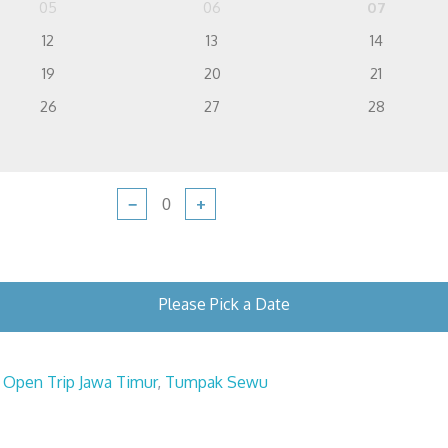
05
06
07
12
13
14
19
20
21
26
27
28
−
+
Please Pick a Date
,
Open Trip Jawa Timur
,
Tumpak Sewu