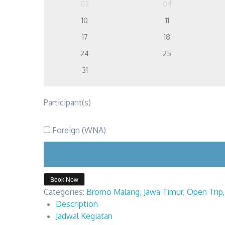
03
04
10
11
17
18
24
25
31
Participant(s)
Foreign (WNA)
Book Now
Categories:
Bromo Malang
,
Jawa Timur
,
Open Trip
Description
Jadwal Kegiatan