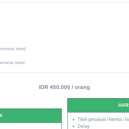
 terminal, hotel)
terminal, hotel)
IDR 450.000 / orang
HA
K
Tiket pesawat / kereta / b
Delay