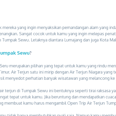
ntuk mereka yang ingin menyaksikan pemandangan alam yang inda
angkan. Sangat cocok untuk kamu yang ingin melepas penat dar
jun Tumpak Sewu. Letaknya diantara Lumajang dan juga Kota Ma
 Tumpak Sewu
?
Seru merupakan pilihan yang tepat untuk kamu yang rindu mend
ur. Air Terjun satu ini mirip dengan Air Terjun Niagara yang
sil menyedot perhatian banyak wisatawan yang melancong ke 
 air terjun di Tumpak Sewu ini bentuknya seperti tirai raksasa 
angat tepat untuk kamu. Jika beruntung dan mendapatkan cuac
 yang membuat kamu harus mengambil Open Trip Air Terjun Tump
i, kamu tidak hanya membutuhkan nyali saja. Namun kamu memb